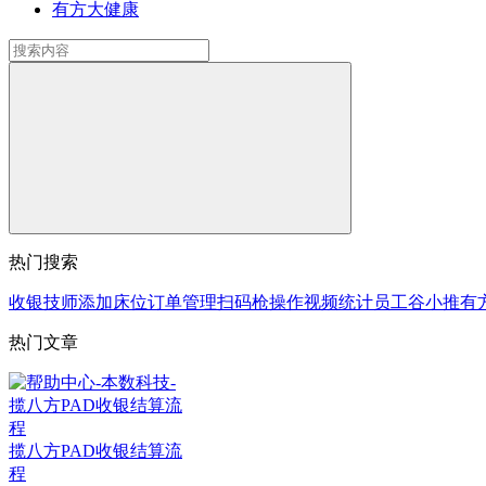
有方大健康
热门搜索
收银
技师
添加床位
订单
管理
扫码枪
操作视频
统计
员工
谷小推
有
热门文章
揽八方PAD收银结算流
程