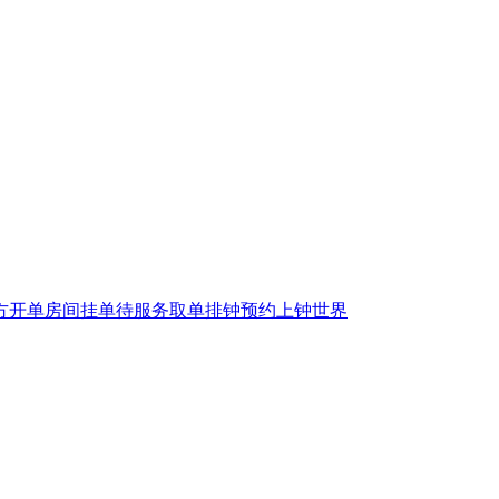
方
开单
房间
挂单
待服务
取单
排钟
预约
上钟
世界