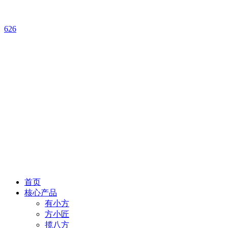
626
首页
核心产品
有小方
方小匠
揽八方