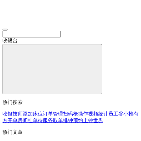
收银台
热门搜索
收银
技师
添加床位
订单
管理
扫码枪
操作视频
统计
员工
谷小推
有
方
开单
房间
挂单
待服务
取单
排钟
预约
上钟
世界
热门文章