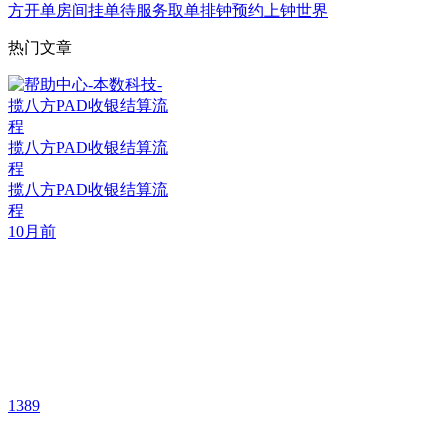
方
开单
房间
挂单
待服务
取单
排钟
预约
上钟
世界
热门文章
揽八方PAD收银结算流
程
揽八方PAD收银结算流
程
10月前
1389