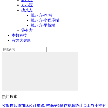
方小匠
揽八方
揽八方-PC端
揽八方-小程序端
揽八方-平板端
谷有方
本数科技
有方大健康
热门搜索
收银
技师
添加床位
订单
管理
扫码枪
操作视频
统计
员工
谷小推
有