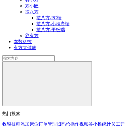
方小匠
揽八方
揽八方-PC端
揽八方-小程序端
揽八方-平板端
谷有方
本数科技
有方大健康
热门搜索
收银
技师
添加床位
订单
管理
扫码枪
操作视频
谷小推
统计
员工
开