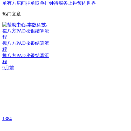
单
有方
房间
挂单
取单
排钟
待服务
上钟
预约
世界
热门文章
揽八方PAD收银结算流
程
揽八方PAD收银结算流
程
9月前
1384